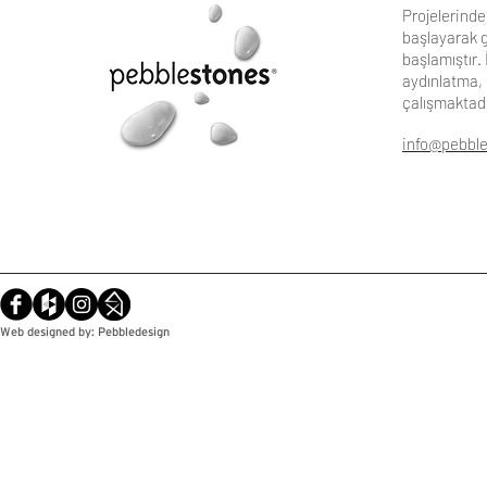
Projelerinde 
başlayarak g
başlamıştır.
aydınlatma, 
çalışmaktad
info@pebbl
Web designed by: Pebbledesign
© Copyright / Pebbledesign