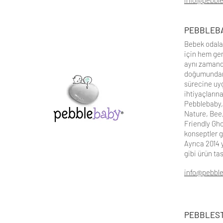
info@pebble
PEBBLEB
Bebek odalar
için hem gen
aynı zamanda
doğumundan o
sürecine uyg
ihtiyaçların
Pebblebaby, 
Nature, Bee,
Friendly Gho
konseptler ge
Ayrıca 2014
gibi ürün ta
info@pebbl
PEBBLES