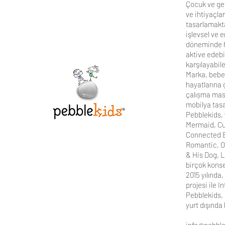
Çocuk ve gen
ve ihtiyaçla
tasarlamakta
işlevsel ve 
döneminde h
aktive edebi
karşılayabil
Marka, bebek
hayatlarına 
çalıșma masa
mobilya tasa
Pebblekids, 
Mermaid, Cu
Connected B
Romantic, Oc
& His Dog, L
birçok konse
2015 yılında
projesi ile 
Pebblekids, 
yurt dışında