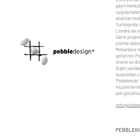
gayrimenkul y
uygulamaları
anahtar tes
Yurtdışında 
Londra da y
Daire projes
çözme dalınd
Mekanlara ta
geliştiren P
önemi ve dis
Diğer yandan
tasarımları 
‘Pebblekids’
müșterileril
laik görülmü
info@pebbl
PEBBLEKI