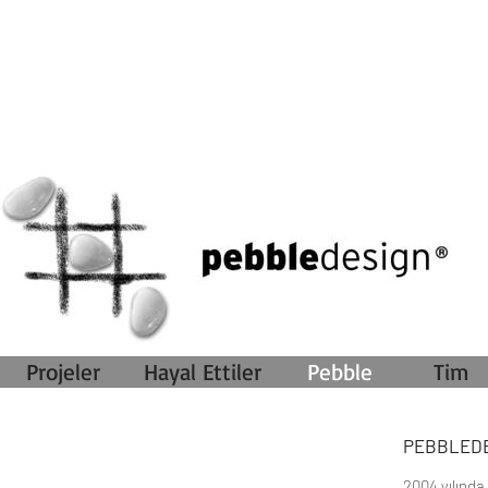
Projeler
Hayal Ettiler
Pebble
Tim
PEBBLED
2004 yılında